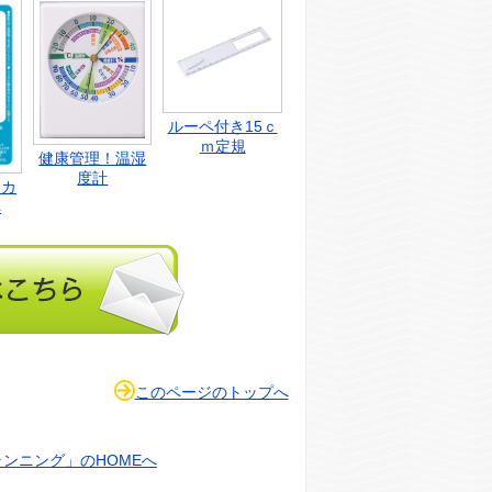
ルーペ付き15ｃ
ｍ定規
健康管理！温湿
度計
クカ
ペ
このページのトップへ
ンニング」のHOMEへ