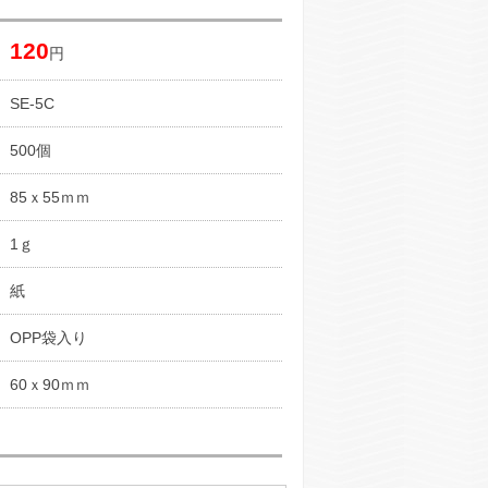
120
円
SE-5C
500個
85ｘ55ｍｍ
1ｇ
紙
OPP袋入り
60ｘ90ｍｍ