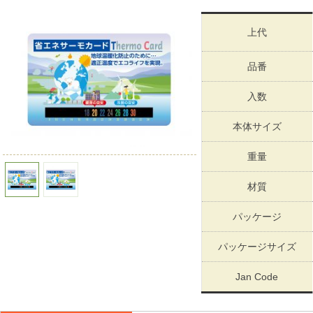
上代
品番
入数
本体サイズ
重量
材質
パッケージ
パッケージサイズ
Jan Code