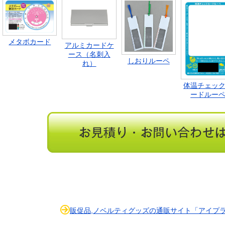
メタボカード
アルミカードケ
ース（名刺入
しおりルーペ
れ）
体温チェッ
ードルー
販促品,ノベルティグッズの通販サイト「アイプラ