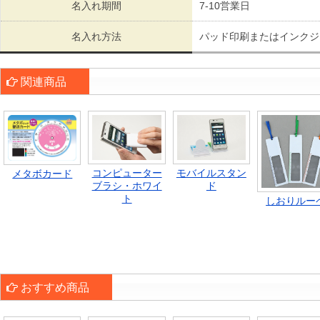
名入れ期間
7-10営業日
名入れ方法
パッド印刷またはインクジ
関連商品
コンピューター
モバイルスタン
メタボカード
ブラシ・ホワイ
ド
ト
しおりルー
おすすめ商品