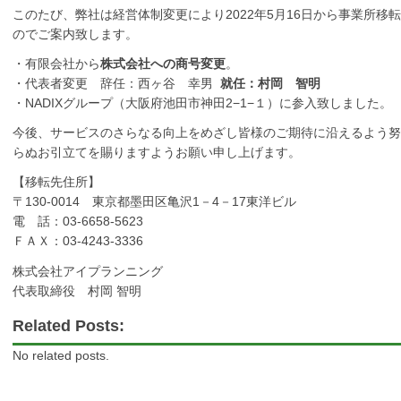
このたび、弊社は経営体制変更により2022年5月16日から事業所
のでご案内致します。
・有限会社から
株式会社への商号変更
。
・代表者変更 辞任：西ヶ谷 幸男
就任：村岡 智明
・NADIXグループ（大阪府池田市神田2−1−１）に参入致しました。
今後、サービスのさらなる向上をめざし皆様のご期待に沿えるよう努
らぬお引立てを賜りますようお願い申し上げます。
【移転先住所】
〒130-0014 東京都墨田区亀沢1－4－17東洋ビル
電 話：03-6658-5623
ＦＡＸ：03-4243-3336
株式会社アイプランニング
代表取締役 村岡 智明
Related Posts:
No related posts.