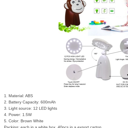
1. Material: ABS
2. Battery Capacity: 600mAh
3. Light source: 12 LED lights
4. Power: 1.5W
5. Color: Brown White
Packing: each in a white box, 40pcs in a export carton.