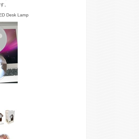
ます。
D Desk Lamp