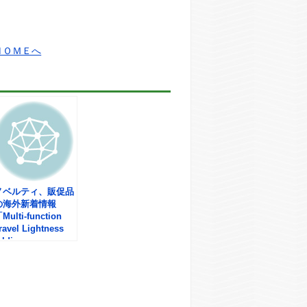
ＨＯＭＥへ
ノベルティ、販促品
の海外新着情報
Multi-function
ravel Lightness
olding 」