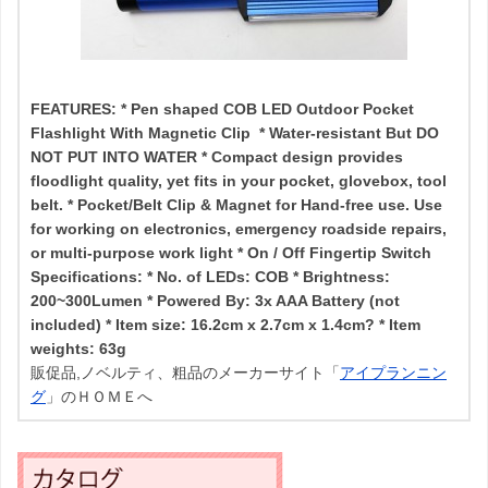
FEATURES:
* Pen shaped COB LED Outdoor Pocket
Flashlight With Magnetic Clip
* Water-resistant But DO
NOT PUT INTO WATER
* Compact design provides
floodlight quality, yet fits in your pocket, glovebox, tool
belt.
* Pocket/Belt Clip & Magnet for Hand-free use. Use
for working on electronics, emergency roadside repairs,
or multi-purpose work light
* On / Off Fingertip Switch
Specifications:
* No. of LEDs: COB
* Brightness:
200~300Lumen
* Powered By: 3x AAA Battery (not
included)
* Item size: 16.2cm x 2.7cm x 1.4cm?
* Item
weights: 63g
販促品,ノベルティ、粗品のメーカーサイト「
アイプランニン
グ
」のＨＯＭＥへ